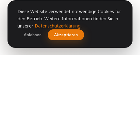
Diese Website verwendet notwendige Cookies für
den Betrieb. Weitere Informationen finden Sie in
unserer
Datenschutzerklärung
.
Ablehnen
Akzeptieren
WAS WIR FÜR SIE TUN
Drei Bereiche. Ein Ziel:
Ihr
Wohlbefinden.
Von klassischer Physiotherapie über medizinische
Fußpflege bis hin zu Wellness und Kosmetik – alles
unter einem Dach.